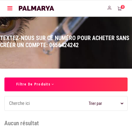
0
TEXTEZ-NOUS SUR CE NUMÉRO POUR ACHETER SANS
CRÉER UN COMPTE: 0656424242
Filtre De Produits
Aucun résultat