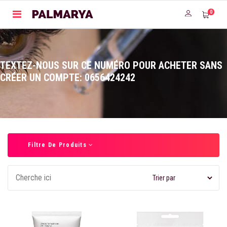
0
TEXTEZ-NOUS SUR CE NUMÉRO POUR ACHETER SANS
CRÉER UN COMPTE: 0656424242
Filtre De Produits