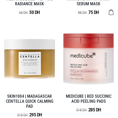
RADIANCE MASK
SERUM MASK
50 DH
75 DH
68 DH
88 DH
SKIN1004 | MADAGASCAR
MEDICUBE | RED SUCCINIC
CENTELLA QUICK CALMING
ACID PEELING PADS
PAD
285 DH
318 DH
295 DH
318 DH