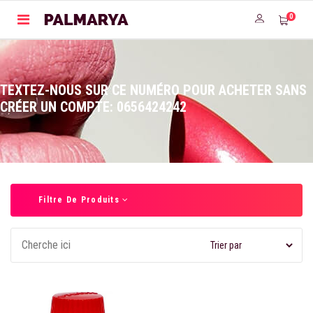
0
TEXTEZ-NOUS SUR CE NUMÉRO POUR ACHETER SANS
CRÉER UN COMPTE: 0656424242
Filtre De Produits