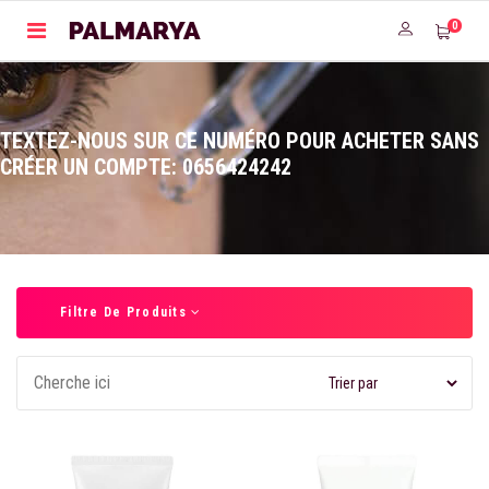
0
TEXTEZ-NOUS SUR CE NUMÉRO POUR ACHETER SANS
CRÉER UN COMPTE: 0656424242
Filtre De Produits