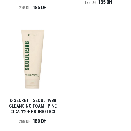
185 DH
198 DH
185 DH
278 DH
K-SECRET | SEOUL 1988
CLEANSING FOAM : PINE
CICA 1% + PROBIOTICS
180 DH
288 DH