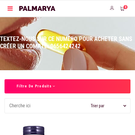
0
TEXTEZ-NOUS SUR CE NUMÉRO POUR ACHETER SANS
CRÉER UN COMPTE: 0656424242
Filtre De Produits